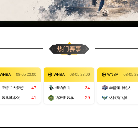
WNBA
08-05 23:00
WNBA
08-05 23:00
WNBA
08-05 2
47
34
亚特兰大梦想
纽约自由
华盛顿神秘人
41
29
凤凰城水银
西雅图风暴
达拉斯飞翼